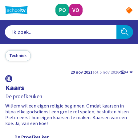
Ga
naar
PO
VO
hoofdinhoud
Techniek
29 nov 2021
tot 5 nov 2026
4.3k
Kaars
De proefkeuken
Willem wil een eigen religie beginnen. Omdat kaarsen in
bijna elke godsdienst een grote rol spelen, besluiten hij en
Pieter eerst hun eigen kaarsen te maken. Kaarsen van een
koe. Ja, van een koe!
De Proefkeuken