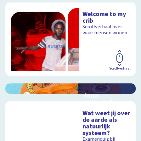
Welcome to my
crib
Scrollverhaal over
waar mensen wonen
Scrollverhaal
Jouw
ecologische
voetafdruk
Wat weet jij over
Ontdek hoe jouw
de aarde als
levensstijl invloed
natuurlijk
heeft op de aarde
systeem?
Examenquiz bij