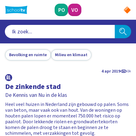
Ga
naar
PO
VO
hoofdinhoud
Bevolking en ruimte
Milieu en klimaat
4 apr 2019
1k
De zinkende stad
De Kennis van Nu in de klas
Heel veel huizen in Nederland zijn gebouwd op palen. Soms
van beton, maar vaak ook van hout. Van de woningen op
houten palen lopen er momenteel 750.000 het risico op
paalrot. Door lekkende riolen en grondwatertekorten
komen de palen droog te staan en beginnen ze te
schimmelen, met verzakkingen tot gevolg.