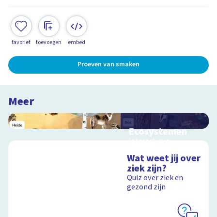
favoriet
toevoegen
embed
Proeven van smaken
Meer
Ecosystemen
Interactieve
schoolplaat over de
Wat weet jij over
Veluwe
ziek zijn?
Quiz over ziek en
gezond zijn
Schoolplaat