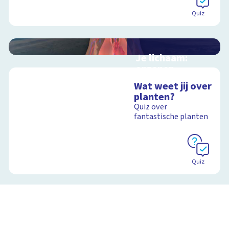
Quiz
Je lichaam:
organen
Interactieve
Wat weet jij over
schoolplaat langs je
planten?
organen
Quiz over
fantastische planten
Schoolplaat
Quiz