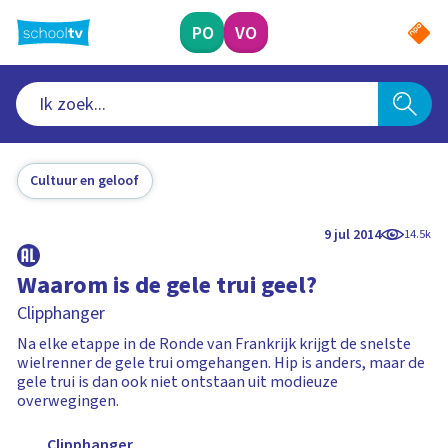
Ga
naar
PO
VO
hoofdinhoud
Cultuur en geloof
9 jul 2014
14.5k
Waarom is de gele trui geel?
Clipphanger
Na elke etappe in de Ronde van Frankrijk krijgt de snelste
wielrenner de gele trui omgehangen. Hip is anders, maar de
gele trui is dan ook niet ontstaan uit modieuze
overwegingen.
Clipphanger