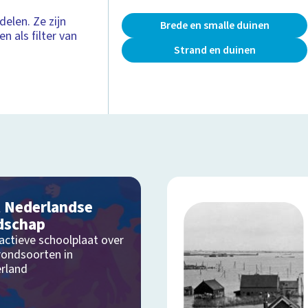
elen. Ze zijn
Brede en smalle duinen
n als filter van
Strand en duinen
 Nederlandse
dschap
actieve schoolplaat over
rondsoorten in
rland