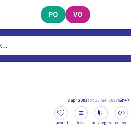
PO
VO
49k
3 apr 2003
tot 18 mei 2033
favoriet
tekst
toevoegen
embed