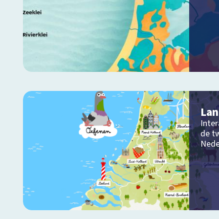
Lan
Inter
de tw
Nede