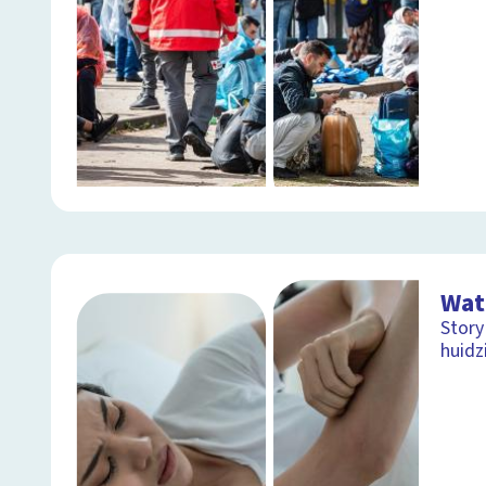
Wat 
Story
huidz