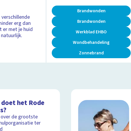
Brandwonden
jn verschillende
Brandwonden
minder erg dan
t er met je huid
Werkblad EHBO
natuurlijk.
Wondbehandeling
Zonnebrand
 doet het Rode
is?
 over de grootste
ulporganisatie ter
ld