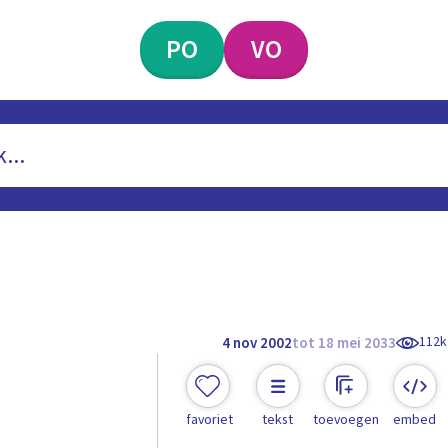
PO
VO
112k
4 nov 2002
tot 18 mei 2033
favoriet
tekst
toevoegen
embed