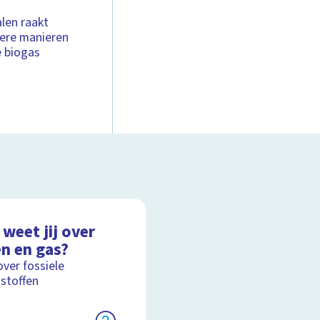
len raakt
dere manieren
e biogas
weet jij over
en en gas?
over fossiele
stoffen