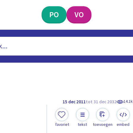
PO
VO
14.1k
15 dec 2011
tot 31 dec 2032
favoriet
tekst
toevoegen
embed