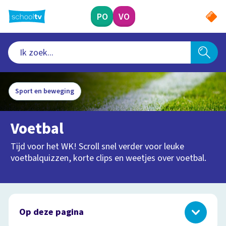
Ga
naar
PO
VO
hoofdinhoud
Sport en beweging
Voetbal
Tijd voor het WK! Scroll snel verder voor leuke
voetbalquizzen, korte clips en weetjes over voetbal.
Op deze pagina