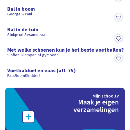
Bal in boom
George & Paul
1:24
Bal in de tuin
Stukje uit Sesamstraat
3:35
Met welke schoenen kun je het beste voetballen?
Sloffen, klompen of gympen?
18:11
Voetbaldoel en vaas (afl. 75)
PatsBoemKledder!
Mijn schooltv
Maak je eigen
verzamelingen