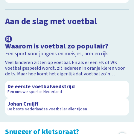
Aan de slag met voetbal
Snugger of kletspraat?
Aan de slag met voetbal
Test je kennis!
2:02
Oranje boven!
Aan de slag met voetbal
Waarom is voetbal zo populair?
Het Klokhuis
Een sport voor jongens en meisjes, arm en rijk
Voetbal voor beginners
Voor de kleintjes
Veel kinderen zitten op voetbal. En als er een EK of WK
voetbal gespeeld wordt, zit iedereen in oranje kleren voor
de tv. Maar hoe komt het eigenlijk dat voetbal zo’n
3:13
populaire sport is?
De eerste voetbalwedstrijd
Een nieuwe sport in Nederland
3:06
Johan Cruijff
De beste Nederlandse voetballer aller tijden
Snugger of kletspraat?