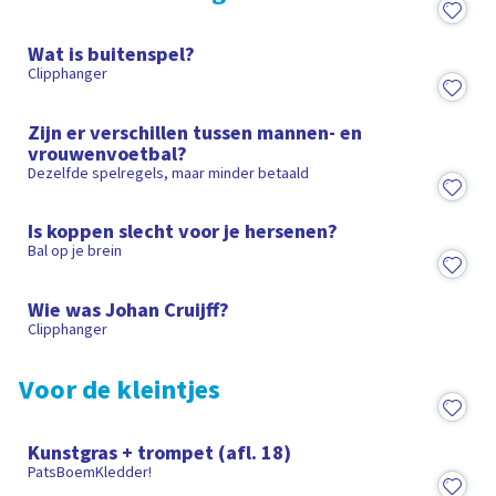
1:22
Wat is buitenspel?
Clipphanger
1:59
Zijn er verschillen tussen mannen- en
vrouwenvoetbal?
Dezelfde spelregels, maar minder betaald
2:35
Is koppen slecht voor je hersenen?
Bal op je brein
1:26
Wie was Johan Cruijff?
Clipphanger
Voor de kleintjes
18:06
Kunstgras + trompet (afl. 18)
PatsBoemKledder!
4:59