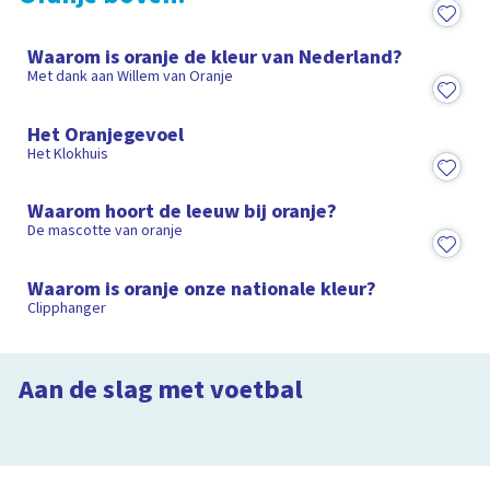
3:33
Waarom is oranje de kleur van Nederland?
Met dank aan Willem van Oranje
14:52
Het Oranjegevoel
Het Klokhuis
1:12
Waarom hoort de leeuw bij oranje?
De mascotte van oranje
1:22
Waarom is oranje onze nationale kleur?
Clipphanger
Voetbal
De proefkeuken
Hoe maak je een voetbaltafel?
Aan de slag met voetbal
25:28
Knutsel je eigen elftal
2:34