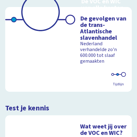
De VOC en WIC
van alle kanten
Handel en oorlog
De gevolgen van
over zee
de trans-
Atlantische
slavenhandel
Nederland
Schoolplaat
verhandelde zo'n
600.000 tot slaaf
gemaakten
Tijdlijn
Test je kennis
Wat weet jij over
de VOC en WIC?