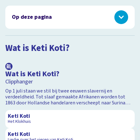
Op deze pagina
Wat is Keti Koti?
Hoe vier je Keti Koti?
Wat is Keti Koti?
Uit de kramp: docu van Sosha Duysker
1:24
Racisme
Omgaan met racisme
Wat is Keti Koti?
Belangrijke mensen in de strijd tegen racisme
Clipphanger
Slavernij
Aan de slag met het thema slavernij
Op 1 juli staan we stil bij twee eeuwen slavernij en
verdeeldheid. Tot slaaf gemaakte Afrikanen worden tot
Test je kennis
1863 door Hollandse handelaren verscheept naar Suriname
15:28
Programma's over slavernij
en Curaçao. Op 1 juli 1863 komt er officieel een eind aan deze
slavernij en dat vieren we met Keti Koti.
Keti Koti
Scrollverhalen
Het Klokhuis
3:12
Keti Koti
Liedje over het vieren van Keti Koti