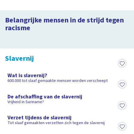
Wie was Martin Luther King?
Belangrijke mensen in de strijd tegen
Clipphanger
Wie was Anton de Kom?
racisme
1:23
Clipphanger
1:25
Slavernij
1:50
Wat is slavernij?
600.000 tot slaaf gemaakte mensen worden verscheept
2:59
De afschaffing van de slavernij
Vrijheid in Suriname?
1:28
Verzet tijdens de slavernij
Tot slaaf gemaakten verzetten zich tegen de slavernij
7:23