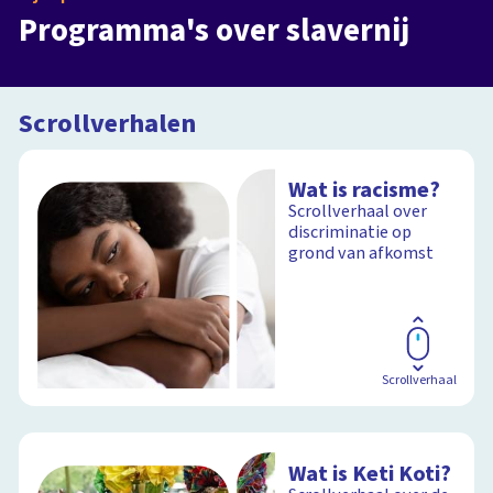
Slavernij en wij in de klas
Uit de kramp i
Programma's over slavernij
Programma
3
Afleveringen
Programma
4
Afle
Scrollverhalen
Wat is racisme?
Scrollverhaal over
discriminatie op
grond van afkomst
Scrollverhaal
Wat is Keti Koti?