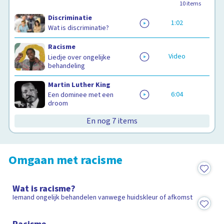
10
items
Discriminatie
1:02
Wat is discriminatie?
Racisme
Video
Liedje over ongelijke
behandeling
Martin Luther King
6:04
Een dominee met een
droom
En nog 7 items
Omgaan met racisme
5:54
Wat is racisme?
Iemand ongelijk behandelen vanwege huidskleur of afkomst
Video
Racisme