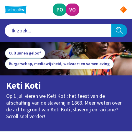
Ga
naar
PO
VO
hoofdinhoud
Cultuur en geloof
Burgerschap, mediawijsheid, welvaart en samenleving
Keti Koti
Op 1 juli vieren we Keti Koti: het feest van de
afschaffing van de slavernij in 1863. Meer weten over
de achtergrond van Keti Koti, slavernij en racisme?
Scroll snel verder!