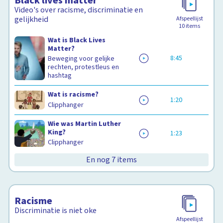
Black lives matter
Video's over racisme, discriminatie en
gelijkheid
Afspeellijst
10
items
Wat is Black Lives
Matter?
8:45
Beweging voor gelijke
rechten, protestleus en
hashtag
Wat is racisme?
1:20
Clipphanger
Wie was Martin Luther
King?
1:23
Clipphanger
En nog 7 items
Racisme
Discriminatie is niet oke
Afspeellijst