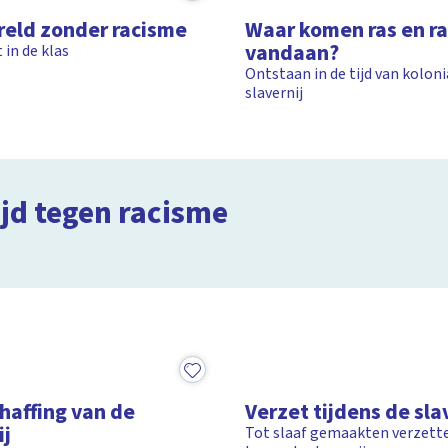
reld zonder racisme
Waar komen ras en r
vandaan?
 in de klas
Ontstaan in de tijd van kolon
slavernij
Wie was Anton d
ijd tegen racisme
Clipphanger
1:23
1:28
haffing van de
Verzet tijdens de sla
ij
Tot slaaf gemaakten verzette