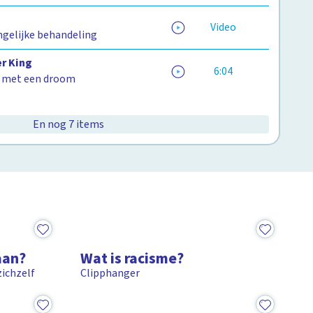
Video
ongelijke behandeling
er King
6:04
 met een droom
En nog 7 items
1:20
aan?
Wat is racisme?
ichzelf
Clipphanger
8:32