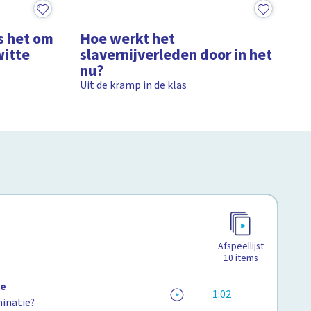
11:45
s het om
Hoe werkt het
witte
slavernijverleden door in het
nu?
Uit de kramp in de klas
Afspeellijst
10
items
ie
1:02
minatie?