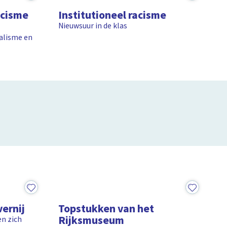
acisme
Institutioneel racisme
Nieuwsuur in de klas
ialisme en
e Kom?
1:25
7:23
vernij
Topstukken van het
Rijksmuseum
n zich