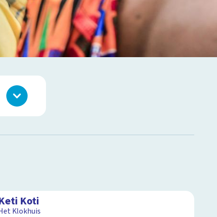
15:28
Keti Koti
Het Klokhuis
3:12