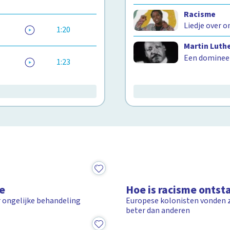
Racisme
Liedje over 
1:20
Martin Luth
Een dominee
1:23
3:41
e
Hoe is racisme ontst
r ongelijke behandeling
Europese kolonisten vonden z
beter dan anderen
1:43