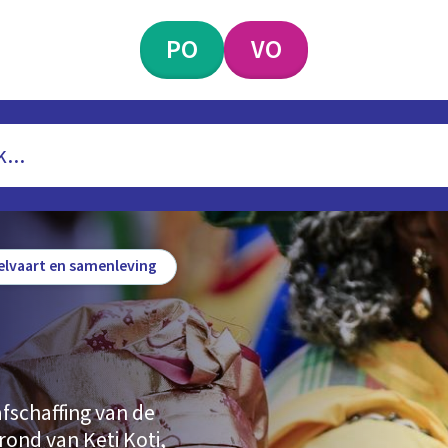
PO
VO
elvaart en samenleving
 afschaffing van de
rond van Keti Koti,