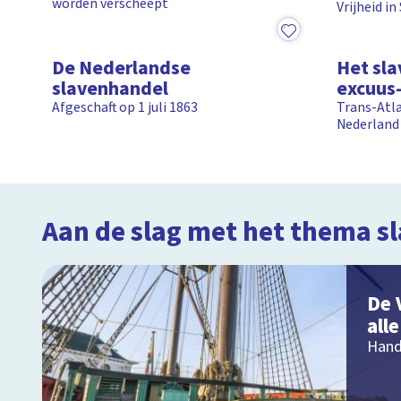
worden verscheept
Vrijheid i
2:17
8:55
De Nederlandse
Het sla
slavenhandel
excuus
Afgeschaft op 1 juli 1863
Trans-Atla
Nederland 
Aan de slag met het thema sl
De 
all
Hand