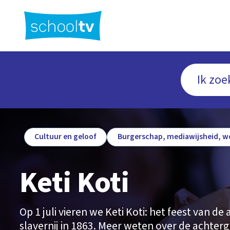
Ga
naar
hoofdinhoud
Cultuur en geloof
Burgerschap, mediawijsheid, w
Keti Koti
Op 1 juli vieren we Keti Koti: het feest van de
slavernij in 1863. Meer weten over de achterg