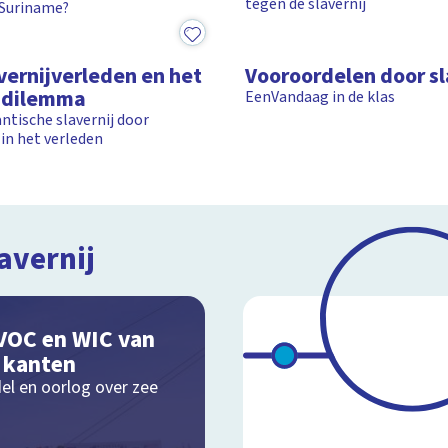
tegen de slavernij
n Suriname?
6:14
vernijverleden en het
Vooroordelen door sl
-dilemma
EenVandaag in de klas
ntische slavernij door
in het verleden
avernij
VOC en WIC van
e kanten
el en oorlog over zee