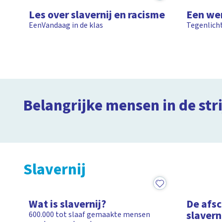
Les over slavernij en racisme
Een we
EenVandaag in de klas
Tegenlicht
Wie was Martin Luther King?
Belangrijke mensen in de str
Clipphanger
Slavernij
1:50
2:59
Wat is slavernij?
De afsc
slavern
600.000 tot slaaf gemaakte mensen