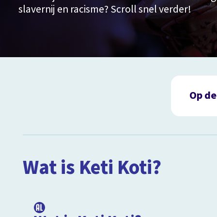
slavernij en racisme? Scroll snel verder!
Op de
Wat 
Hoe v
Uit 
Wat is Keti Koti?
Raci
Omga
1:24
Bela
Slave
Aan 