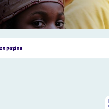
ze pagina
is Keti Koti?
ier je Keti Koti?
de kramp: docu van Sosha Duysker
sme
an met racisme
ngrijke mensen in de strijd tegen racisme
rnij
de slag met het thema slavernij