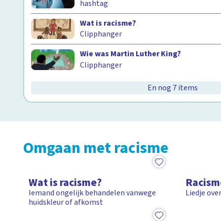
hashtag
Wat is racisme?
Clipphanger
Wie was Martin Luther King?
Clipphanger
En nog 7 items
Omgaan met racisme
5:54
Video
Wat is racisme?
Racism
Iemand ongelijk behandelen vanwege
Liedje ove
huidskleur of afkomst
4:49
9:05