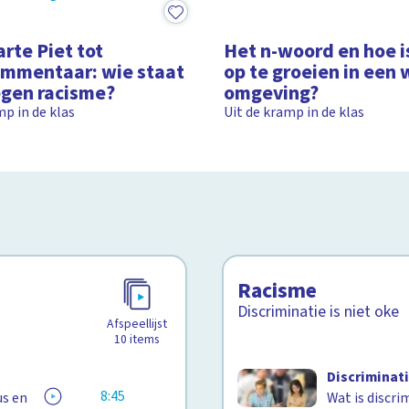
12:11
rte Piet tot
Het n-woord en hoe i
ommentaar: wie staat
op te groeien in een 
egen racisme?
omgeving?
mp in de klas
Uit de kramp in de klas
Racisme
Discriminatie is niet oke
Afspeellijst
10
items
Discriminat
8:45
us en
Wat is discri