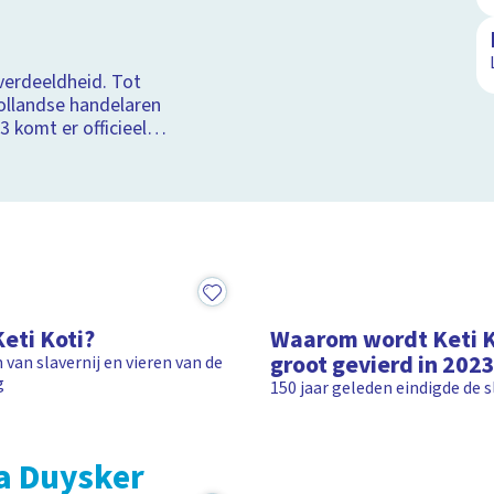
 je kennis
ramma's over slavernij
 verdeeldheid. Tot
llverhalen
ollandse handelaren
 komt er officieel
ti Koti.
1:38
Keti Koti?
Waarom wordt Keti K
groot gevierd in 202
van slavernij en vieren van de
g
150 jaar geleden eindigde de s
a Duysker