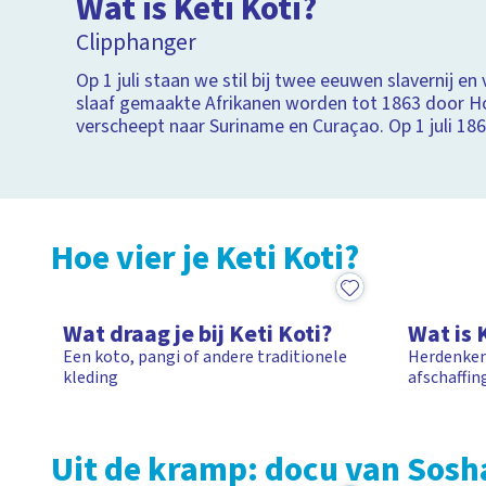
Wat is Keti Koti?
Test
Clipphanger
Prog
Op 1 juli staan we stil bij twee eeuwen slavernij en
Scro
slaaf gemaakte Afrikanen worden tot 1863 door H
verscheept naar Suriname en Curaçao. Op 1 juli 1863
een eind aan deze slavernij en dat vieren we met Ke
Hoe vier je Keti Koti?
1:19
1:36
Wat draag je bij Keti Koti?
Wat is 
Een koto, pangi of andere traditionele
Herdenken 
kleding
afschaffin
Uit de kramp: docu van Sosh