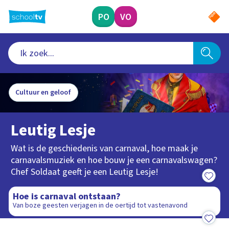
Ga
naar
PO
VO
hoofdinhoud
Cultuur en geloof
Leutig Lesje
Wat is de geschiedenis van carnaval, hoe maak je
carnavalsmuziek en hoe bouw je een carnavalswagen?
Chef Soldaat geeft je een Leutig Lesje!
5:48
Hoe is carnaval ontstaan?
Van boze geesten verjagen in de oertijd tot vastenavond
4:46