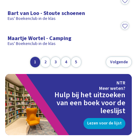
9:23
Bart van Loo - Stoute schoenen
Eus' Boekenclub in de klas
8:40
Maartje Wortel - Camping
Eus' Boekenclub in de klas
1
2
3
4
5
Volgende
NTR
Meer weten?
Hulp bij het uitzoeken
van een boek voor de
leeslijst
Lezen voor de lijst