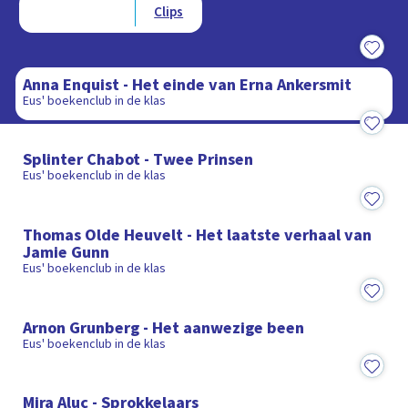
Afleveringen
Clips
9:23
Anna Enquist - Het einde van Erna Ankersmit
Eus' boekenclub in de klas
11:21
Splinter Chabot - Twee Prinsen
Eus' boekenclub in de klas
9:26
Thomas Olde Heuvelt - Het laatste verhaal van
Jamie Gunn
Eus' boekenclub in de klas
10:56
Arnon Grunberg - Het aanwezige been
Eus' boekenclub in de klas
10:49
Mira Aluç - Sprokkelaars