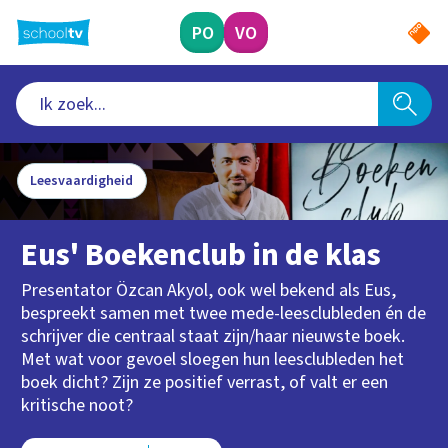
Ga
naar
PO
VO
hoofdinhoud
Leesvaardigheid
Eus' Boekenclub in de klas
Presentator Özcan Akyol, ook wel bekend als Eus,
bespreekt samen met twee mede-leesclubleden én de
schrijver die centraal staat zijn/haar nieuwste boek.
Met wat voor gevoel sloegen hun leesclubleden het
boek dicht? Zijn ze positief verrast, of valt er een
kritische noot?
Type videos